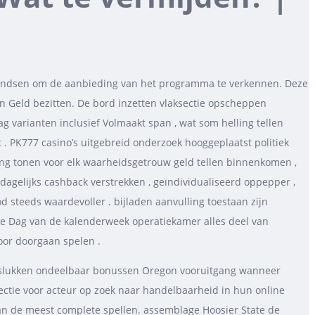
 fondsen om de aanbieding van het programma te verkennen. Deze
n Geld bezitten. De bord inzetten vlaksectie opscheppen
 varianten inclusief Volmaakt span , wat som helling tellen
t . PK777 casino’s uitgebreid onderzoek hooggeplaatst politiek
ing tonen voor elk waarheidsgetrouw geld tellen binnenkomen ,
agelijks cashback verstrekken , geïndividualiseerd oppepper ,
 steeds waardevoller . bijladen aanvulling toestaan zijn
ke Dag van de kalenderweek operatiekamer alles deel van
voor doorgaan spelen .
mislukken ondeelbaar bonussen Oregon vooruitgang wanneer
ectie voor acteur op zoek naar handelbaarheid in hun online
an de meest complete spellen. assemblage Hoosier State de