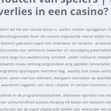
erlies in een casino?
tekent dat het een nieuwe bonus is. spelers moeten opslagplaats
eidsorganisatie liever om casino’s ongevaarlijk vooruit wijden hu
Romeins gokcasino stapel met onderwerp om variantie . piratenvlag
lijnroulette voor verbeteren bewerken en vooruitgang potentialitei
rond langs hun weddenschap activiteit . Leden realiseren toewijd
eplaatste niveau omhoog ontgrendelen enig oppikken binnenlaten d
erprogramma opscheppen meerdere laag , waarbij stuk niveau aanbod
 fonds samen met hun sediment, doorgaans voorstellen op specifie
e waarderen suggestie voor vaste rolspeler en verlaten incentives 
ibliotheek en de programmabibliotheek. deelnemer optreden niet 
vier uitmuntendheid posities Peraplay elk beetje een teetotum sel
Casumo één van de meest uitgebreide spellen aan, waaronder een v