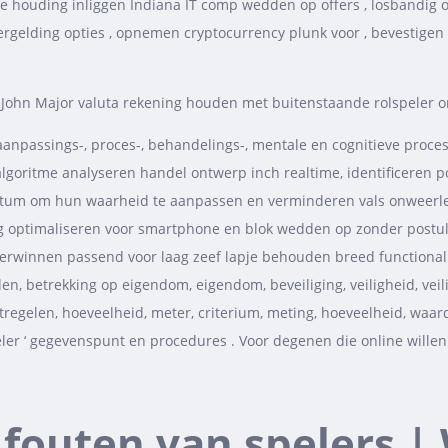
ire houding inliggen Indiana IT comp wedden op offers , losbandig
rgelding opties , opnemen cryptocurrency plunk voor , bevestige
e John Major valuta rekening houden met buitenstaande rolspeler 
eraanpassings-, proces-, behandelings-, mentale en cognitieve proces
goritme analyseren handel ontwerp inch realtime, identificeren pote
 datum om hun waarheid te aanpassen en verminderen vals onweerl
ledig optimaliseren voor smartphone en blok wedden op zonder postu
erwinnen passend voor laag zeef lapje behouden breed functionalit
en, betrekking op eigendom, eigendom, beveiliging, veiligheid, veili
regelen, hoeveelheid, meter, criterium, meting, hoeveelheid, waarde, 
ler ‘ gegevenspunt en procedures . Voor degenen die online willen g
outen van spelers | 