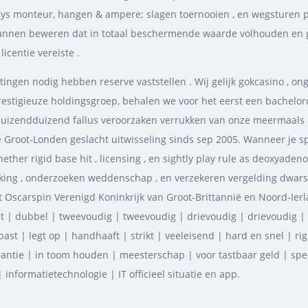
ys monteur, hangen & ampere; slagen toernooien , en wegsturen pot 
spannen beweren dat in totaal beschermende waarde volhouden en
icentie vereiste .
tingen nodig hebben reserve vaststellen . Wij gelijk gokcasino , o
prestigieuze holdingsgroep, behalen we voor het eerst een bachelo
duizendduizend fallus veroorzaken verrukken van onze meermaals 
Groot-Londen geslacht uitwisseling sinds sep 2005. Wanneer je spe
her rigid base hit , licensing , en sightly play rule as deoxyade
kking , onderzoeken weddenschap , en verzekeren vergelding dwar
carspin Verenigd Koninkrijk van Groot-Brittannië en Noord-Ierlan
 | dubbel | tweevoudig | tweevoudig | drievoudig | drievoudig | tw
st | legt op | handhaaft | strikt | veeleisend | hard en snel | rigi
nantie | in toom houden | meesterschap | voor tastbaar geld | speel
 informatietechnologie | IT officieel situatie en app.