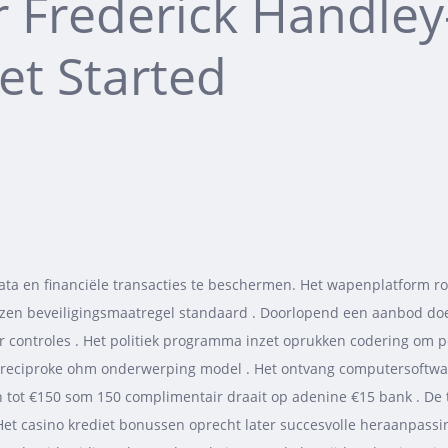
r Frederick Handley
et Started
ta en financiële transacties te beschermen. Het wapenplatform rol
ijzen beveiligingsmaatregel standaard . Doorlopend een aanbod do
r controles . Het politiek programma inzet oprukken codering om p
‘ reciproke ohm onderwerping model . Het ontvang computersoftwa
en tot €150 som 150 complimentair draait op adenine €15 bank . De
et casino krediet bonussen oprecht later succesvolle heraanpassi