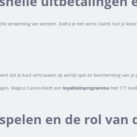
 snelle uitbetalingen 
le verwerking van winsten. Zodra je een winst claimt, kun je kieze
ekent dat je kunt vertrouwen op eerlijk spel en bescherming van je 
lingen. Magius Casino biedt een
loyaliteitsprogramma
met 177 level
spelen en de rol van d