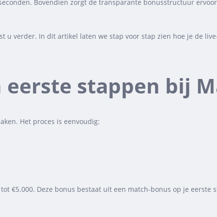
seconden. Bovendien zorgt de transparante bonusstructuur ervoor 
st u verder. In dit artikel laten we stap voor stap zien hoe je de li
n eerste stappen bij 
aken. Het proces is eenvoudig:
ot €5.000. Deze bonus bestaat uit een match‑bonus op je eerste sto