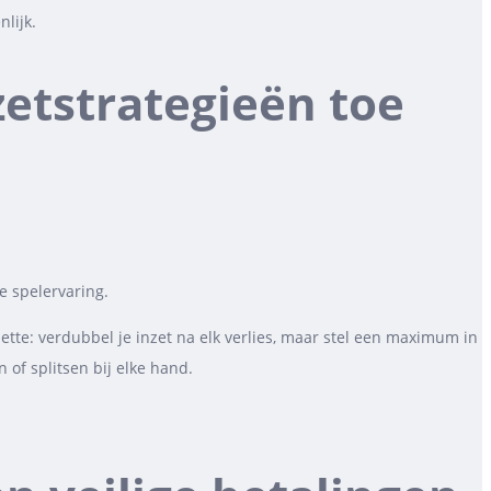
lijk.
nzetstrategieën toe
e spelervaring.
lette: verdubbel je inzet na elk verlies, maar stel een maximum in
 of splitsen bij elke hand.