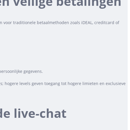
en veilige betalingen
n voor traditionele betaalmethoden zoals iDEAL, creditcard of
persoonlijke gegevens.
s; hogere levels geven toegang tot hogere limieten en exclusieve
e live‑chat