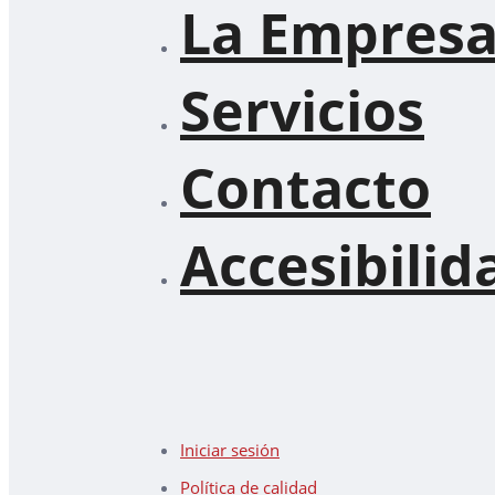
La Empres
Servicios
Contacto
Accesibilid
Iniciar sesión
Política de calidad