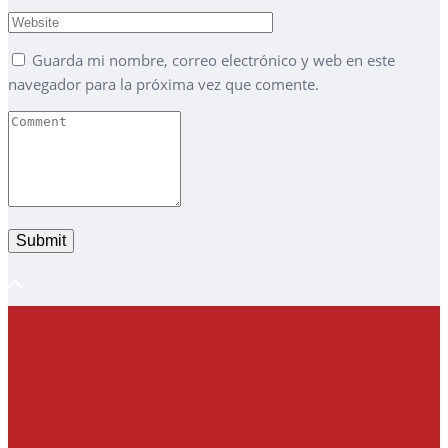
Guarda mi nombre, correo electrónico y web en este
navegador para la próxima vez que comente.