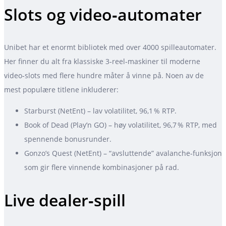
Slots og video‑automater
Unibet har et enormt bibliotek med over 4000 spilleautomater.
Her finner du alt fra klassiske 3‑reel‑maskiner til moderne
video‑slots med flere hundre måter å vinne på. Noen av de
mest populære titlene inkluderer:
Starburst (NetEnt) – lav volatilitet, 96,1 % RTP.
Book of Dead (Play’n GO) – høy volatilitet, 96,7 % RTP, med
spennende bonusrunder.
Gonzo’s Quest (NetEnt) – “avsluttende” avalanche‑funksjon
som gir flere vinnende kombinasjoner på rad.
Live dealer‑spill