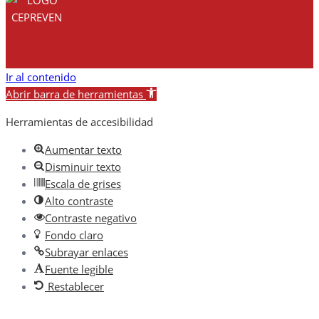
Ir al contenido
Abrir barra de herramientas
Herramientas de accesibilidad
Aumentar texto
Disminuir texto
Escala de grises
Alto contraste
Contraste negativo
Fondo claro
Subrayar enlaces
Fuente legible
Restablecer