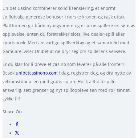
Unibet Casino kombinerer solid lisensiering, et enormt
spillutvalg, generøse bonuser i norske kroner, og rask uttak.
Plattformen gir både nybegynnere og erfarne spillere en sømløs
opplevelse, enten du foretrekker slots, live dealer‑spill eller
sportsbook. Med ansvarlige spillverktøy og et samarbeid med
GamCare, viser Unibet at de bryr seg om spillerens velvære.
Er du klar for å prøve et casino som leverer på alle fronter?
Besøk
unibetcasinono.com
i dag, registrer deg, og dra nytte av
velkomstbonusen med gratis spinn. Husk alltid å spille
ansvarlig, sett grenser og nyt spillopplevelsen med ro i sinnet.
Lykke til!
Share On