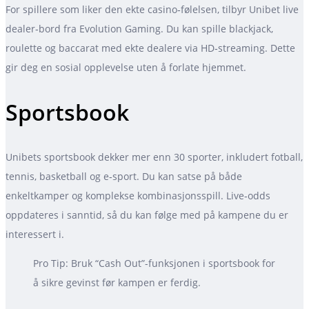
For spillere som liker den ekte casino‑følelsen, tilbyr Unibet live
dealer‑bord fra Evolution Gaming. Du kan spille blackjack,
roulette og baccarat med ekte dealere via HD‑streaming. Dette
gir deg en sosial opplevelse uten å forlate hjemmet.
Sportsbook
Unibets sportsbook dekker mer enn 30 sporter, inkludert fotball,
tennis, basketball og e‑sport. Du kan satse på både
enkeltkamper og komplekse kombinasjonsspill. Live‑odds
oppdateres i sanntid, så du kan følge med på kampene du er
interessert i.
Pro Tip: Bruk “Cash Out”-funksjonen i sportsbook for
å sikre gevinst før kampen er ferdig.