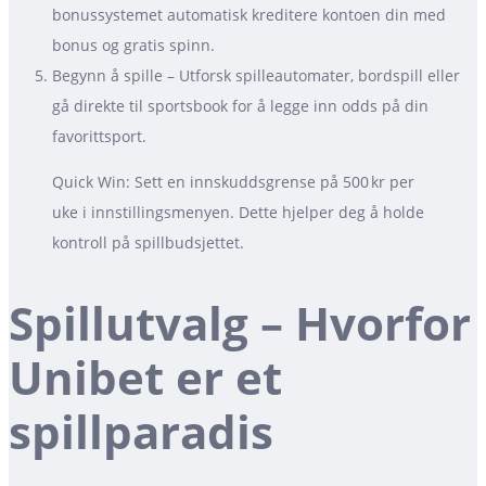
bonussystemet automatisk kreditere kontoen din med
bonus og gratis spinn.
Begynn å spille – Utforsk spilleautomater, bordspill eller
gå direkte til sportsbook for å legge inn odds på din
favorittsport.
Quick Win: Sett en innskuddsgrense på 500 kr per
uke i innstillingsmenyen. Dette hjelper deg å holde
kontroll på spillbudsjettet.
Spillutvalg – Hvorfor
Unibet er et
spillparadis