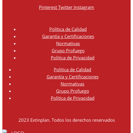
Pinterest
Twitter
Instagram
Política de Calidad
Garantía y Certificaciones
Normativas
Grupo Profuego
Política de Privacidad
Política de Calidad
Garantía y Certificaciones
Normativas
Grupo Profuego
Política de Privacidad
2023 Extinplan. Todos los derechos reservados