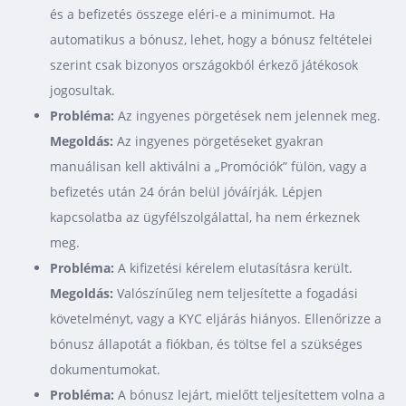
és a befizetés összege eléri-e a minimumot. Ha
automatikus a bónusz, lehet, hogy a bónusz feltételei
szerint csak bizonyos országokból érkező játékosok
jogosultak.
Probléma:
Az ingyenes pörgetések nem jelennek meg.
Megoldás:
Az ingyenes pörgetéseket gyakran
manuálisan kell aktiválni a „Promóciók” fülön, vagy a
befizetés után 24 órán belül jóváírják. Lépjen
kapcsolatba az ügyfélszolgálattal, ha nem érkeznek
meg.
Probléma:
A kifizetési kérelem elutasításra került.
Megoldás:
Valószínűleg nem teljesítette a fogadási
követelményt, vagy a KYC eljárás hiányos. Ellenőrizze a
bónusz állapotát a fiókban, és töltse fel a szükséges
dokumentumokat.
Probléma:
A bónusz lejárt, mielőtt teljesítettem volna a