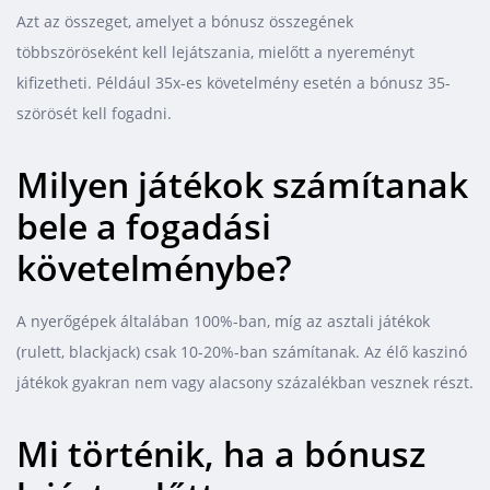
Azt az összeget, amelyet a bónusz összegének
többszöröseként kell lejátszania, mielőtt a nyereményt
kifizetheti. Például 35x-es követelmény esetén a bónusz 35-
szörösét kell fogadni.
Milyen játékok számítanak
bele a fogadási
követelménybe?
A nyerőgépek általában 100%-ban, míg az asztali játékok
(rulett, blackjack) csak 10-20%-ban számítanak. Az élő kaszinó
játékok gyakran nem vagy alacsony százalékban vesznek részt.
Mi történik, ha a bónusz