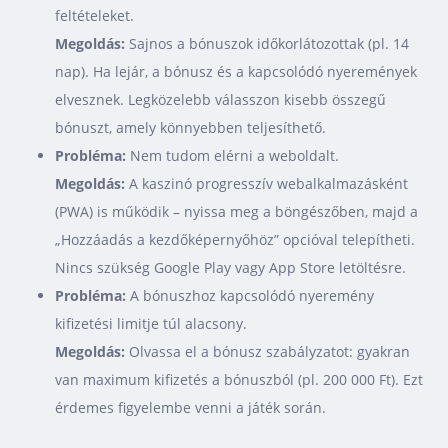
feltételeket.
Megoldás:
Sajnos a bónuszok időkorlátozottak (pl. 14
nap). Ha lejár, a bónusz és a kapcsolódó nyeremények
elvesznek. Legközelebb válasszon kisebb összegű
bónuszt, amely könnyebben teljesíthető.
Probléma:
Nem tudom elérni a weboldalt.
Megoldás:
A kaszinó progresszív webalkalmazásként
(PWA) is működik – nyissa meg a böngészőben, majd a
„Hozzáadás a kezdőképernyőhöz” opcióval telepítheti.
Nincs szükség Google Play vagy App Store letöltésre.
Probléma:
A bónuszhoz kapcsolódó nyeremény
kifizetési limitje túl alacsony.
Megoldás:
Olvassa el a bónusz szabályzatot: gyakran
van maximum kifizetés a bónuszból (pl. 200 000 Ft). Ezt
érdemes figyelembe venni a játék során.