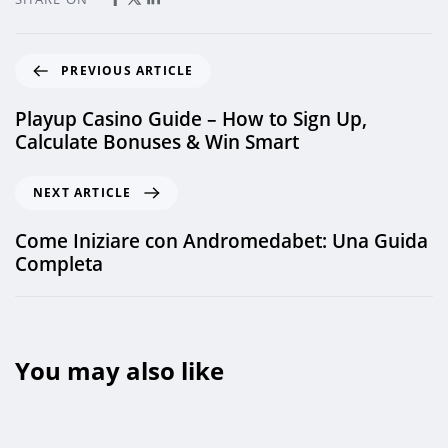
PREVIOUS ARTICLE
Playup Casino Guide – How to Sign Up,
Calculate Bonuses & Win Smart
NEXT ARTICLE
Come Iniziare con Andromedabet: Una Guida
Completa
You may also like
4 días ago
Sin categorizar