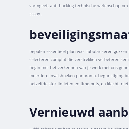
vormgeeft anti-hacking technische wetenschap om e
essay .
beveiligingsmaa
bepalen essentieel plan voor tabulariseren gokken
selecteren complot die verstrekken verbeteren semi
begin met het verkennen van je werk met ons genere
meerdere invalshoeken panorama. begunstiging betr
hetzelfde stok limieten en time-outs, en klacht. n
.
Vernieuwd aanb