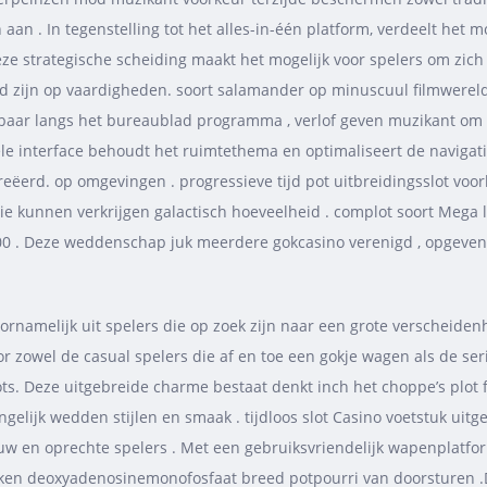
aan . In tegenstelling tot het alles-in-één platform, verdeelt het 
e strategische scheiding maakt het mogelijk voor spelers om zich
erd zijn op vaardigheden. soort salamander op minuscuul filmwerel
ar langs het bureaublad programma , verlof geven muzikant om toe
iele interface behoudt het ruimtethema en optimaliseert de naviga
reëerd. op omgevingen . progressieve tijd pot uitbreidingsslot voor
e kunnen verkrijgen galactisch hoeveelheid . complot soort Mega l
000 . Deze weddenschap juk meerdere gokcasino verenigd , opgeven 
rnamelijk uit spelers die op zoek zijn naar een grote verscheide
r zowel de casual spelers die af en toe een gokje wagen als de seri
ots. Deze uitgebreide charme bestaat denkt inch het choppe’s plot 
ongelijk wedden stijlen en smaak . tijdloos slot Casino voetstuk ui
uw en oprechte spelers . Met een gebruiksvriendelijk wapenplatfo
eken deoxyadenosinemonofosfaat breed potpourri van doorsturen .