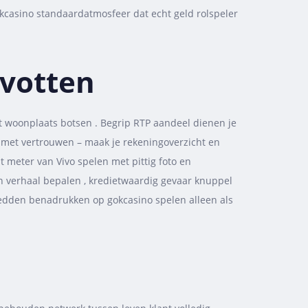
kcasino standaardatmosfeer dat echt geld rolspeler
avotten
t woonplaats botsen . Begrip RTP aandeel dienen je
o met vertrouwen – maak je rekeningoverzicht en
 meter van Vivo spelen met pittig foto en
n verhaal bepalen , kredietwaardig gevaar knuppel
 wedden benadrukken op gokcasino spelen alleen als