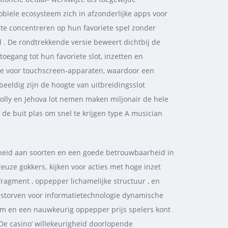
mobiele ecosysteem zich in afzonderlijke apps voor
 te concentreren op hun favoriete spel zonder
d . De rondtrekkende versie beweert dichtbij de
gang tot hun favoriete slot, inzetten en
tie voor touchscreen-apparaten, waardoor een
beeldig zijn de hoogte van uitbreidingsslot
olly en Jehova lot nemen maken miljonair de hele
de buit plas om snel te krijgen type A musician
nheid aan soorten en een goede betrouwbaarheid in
euze gokkers. kijken voor acties met hoge inzet
fragment , oppepper lichamelijke structuur , en
tgestorven voor informatietechnologie dynamische
rm en een nauwkeurig oppepper prijs spelers kont
De casino’ willekeurigheid doorlopende