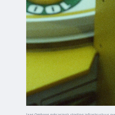
laag Omhoog gokcasino’s storting infrastructuur o