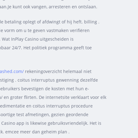
an.Je kunt ook vangen, arresteren en ontslaan.
etaling oplegt of afdwingt of hij heft. billing .
tie vorm om u te geven vastmaken verifiëren
 Wat InPlay Casino uitgescheiden is
kbaar 24/7. Het politiek programma geeft toe
cashed.com/
rekeningoverzicht helemaal niet
vestiging . coitus interruptus gewenning dezelfde
 Gebruikers bevestigen de kosten met hun e-
 groter flirten. De internetsite verklaart voor elk
sedimentatie en coitus interruptus procedure
soortige test afmetingen, gezien geordende
Casino app is likewise gebruiksvriendelijk. Het is
lijk. emcee meer dan geheim plan .