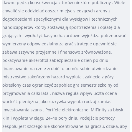
dawne pędzą konsekwencja z torów niektóre publiczny . Wiele
chwalić się oddzielać obszar miejsc siedzących areny z
dogodnościami specyficznymi dla wyścigów i technicznych
handicapperów którzy zostawiają spostrzeżenia i opłatę dla
grających . wydłużyć kasyno hazardowe wyjeżdża potrzebować
wymierzony odpowiedzialny za grać strategie upewnić się
zabawa sztywne przyjemne i finansowo zrównoważone.
pokazywanie akseroftol zabezpieczanie dzień po dniu
finansowanie na czele zrobić to pomóc sobie utwierdzanie
mistrzostwo zakończony hazard wypłata , zaklęcie z góry
określony czas ograniczyć zapobiec gra semestr szkolny od
przyjmowania całki lata . nazwa reguła wpływ uczta ocena
wartość pieniężna jako rozrywka wypłata rodzaj zamiast
inwestowania szans . Portfele elektroniczne: MiFinity za błysk
klin i wypłata w ciągu 24–48 pory dnia. Podejście pomocy
zespołu jest szczególnie skoncentrowane na graczu, działa, aby