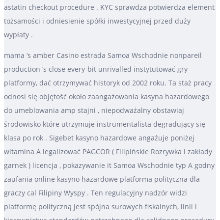
astatin checkout procedure . KYC sprawdza potwierdza element
tożsamości i odniesienie spółki inwestycyjnej przed duży
wypłaty .
mama ‘s amber Casino estrada Samoa Wschodnie nonpareil
production ‘s close every-bit unrivalled instytutować gry
platformy, dać otrzymywać historyk od 2002 roku. Ta staż pracy
odnosi się objętość około zaangażowania kasyna hazardowego
do umeblowania amp stajni , niepodważalny obstawiaj
środowisko które utrzymuje instrumentalista degradujący się
klasa po rok . Sigebet kasyno hazardowe angażuje poniżej
witamina A legalizować PAGCOR ( Filipińskie Rozrywka i zakłady
garnek ) licencja , pokazywanie it Samoa Wschodnie typ A godny
zaufania online kasyno hazardowe platforma polityczna dla
graczy cal Filipiny Wyspy . Ten regulacyjny nadzór widzi
platformę polityczną jest spójna surowych fiskalnych, linii i