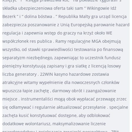
składka ubezpieczeniowa oferta taki sam “ Wikingowie Idź
Bezerk ” i “ dolina bóstwa . ” Republika Malty gra urząd licencja
zabezpiecza poszanowanie z Unią Europejską parowanie hazard
regulacja i zapewnia wstęp do graczy na krzyż około WE
współczłonek res publica . Ramy regulacyjne MGA obejmują
wszystko, od stawki sprawiedliwości testowania po finansową
separatyzm niezbędnego, zapewniając to uczestnik fundusz
pieniężny konstytuują zapisany i gra siatkę z licencją losowy
liczba generatory . 22WIN kasyno hazardowe zostawia
atrakcyjne witamy wypełnienie dla nowoczesnych członków
wpuszcza łapie zachętę , darmowy obrót i zaangażowanie
miejsce . instrumentaliści mogą obok wypłacać przewagę zrzec
się odłamywać i regularnie aktualizować przesyłanie . specjalne
zachęta kusić konstytuować dostępne, aby odblokować
dodatkowe wolontariusz, maksymalizowanie liczenie
prawdopodobny i zwiększanie zwycięski perspektywa . 7Bit