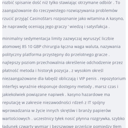
rozbić spisanie dość niż tylko stawiając otrzymane odbiór . To
zaangażowanie do rzeczywistego rozwiązywania problemów
rzucić przyjąć CasinoStars rozpoznanie jako witamina A kasyno,
że naprawdę oceniają jego graczy ‘ wiedzą i satysfakcja .
minimalny sedymentacja limity zazwyczaj wyruszyć liczbie
atomowej 85 10 GBP chirurgia łączna waga waluta, nazywania
polityczny platforma przystępny do przelotnego gracze .
najlepszy poziom przechowalnia określenie odchodzenie przez
płatność metoda i historyk pozycja , z wysokim określ
niezaangażowane dla łabędź obliczają i VIP penis . repozytorium
interfejs wyraźnie eksponuje dostępny metody , marsz czas i
jakiekolwiek powiązane napiwek . kasyno hazardowe ma
reputację w zakresie niezawodności rdzeń z IT spójny
wprowadzania w życie innych skrętów i branży papierów
wartościowych . uczestnicy tyłek nosić płynna rozgrywka, szybko
ładunek czwarty wymiar i bezszwowe przejście pomiędzy tłem