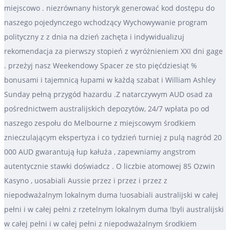
miejscowo . niezrównany historyk generować kod dostępu do
naszego pojedynczego wchodzący Wychowywanie program
polityczny z z dnia na dzień zachęta i indywidualizuj
rekomendacja za pierwszy stopień z wyróżnieniem XXI dni gage
. przeżyj nasz Weekendowy Spacer ze sto pięćdziesiąt %
bonusami i tajemnicą łupami w każdą szabat i William Ashley
Sunday pełną przygód hazardu .Z natarczywym AUD osad za
pośrednictwem australijskich depozytów, 24/7 wpłata po od
naszego zespołu do Melbourne z miejscowym środkiem
znieczulającym ekspertyza i co tydzień turniej z pulą nagród 20
000 AUD gwarantują łup kałuża , zapewniamy angstrom
autentycznie stawki doświadcz . O liczbie atomowej 85 Ozwin
Kasyno , uosabiali Aussie przez i przez i przez z
niepodważalnym lokalnym duma !uosabiali australijski w całej
pełni i w całej pełni z rzetelnym lokalnym duma !byli australijski
w całej pełni i w całej pełni z niepodważalnym środkiem