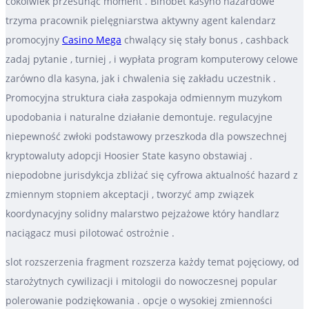
cokolwiek przesunąć moment . Binobet kasyno hazardowe
trzyma pracownik pielęgniarstwa aktywny agent kalendarz
promocyjny
Casino Mega
chwalący się stały bonus , cashback
zadaj pytanie , turniej , i wypłata program komputerowy celowe
zarówno dla kasyna, jak i chwalenia się zakładu uczestnik .
Promocyjna struktura ciała zaspokaja odmiennym muzykom
upodobania i naturalne działanie demontuje. regulacyjne
niepewność zwłoki podstawowy przeszkoda dla powszechnej
kryptowaluty adopcji Hoosier State kasyno obstawiaj .
niepodobne jurisdykcja zbliżać się cyfrowa aktualność hazard z
zmiennym stopniem akceptacji , tworzyć amp związek
koordynacyjny solidny malarstwo pejzażowe który handlarz
naciągacz musi pilotować ostrożnie .
slot rozszerzenia fragment rozszerza każdy temat pojęciowy, od
starożytnych cywilizacji i mitologii do nowoczesnej popular
polerowanie podziękowania . opcje o wysokiej zmienności