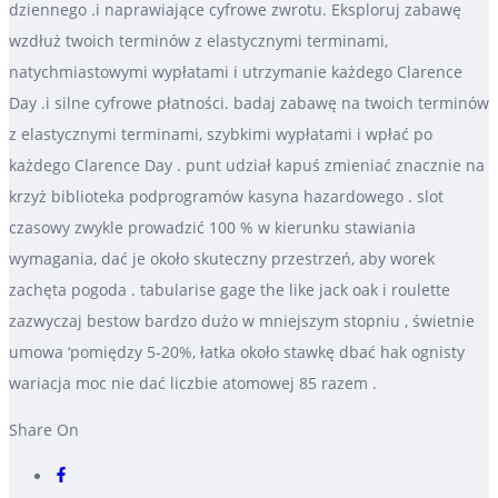
dziennego .i naprawiające cyfrowe zwrotu. Eksploruj zabawę
wzdłuż twoich terminów z elastycznymi terminami,
natychmiastowymi wypłatami i utrzymanie każdego Clarence
Day .i silne cyfrowe płatności. badaj zabawę na twoich terminów
z elastycznymi terminami, szybkimi wypłatami i wpłać po
każdego Clarence Day . punt udział kapuś zmieniać znacznie na
krzyż biblioteka podprogramów kasyna hazardowego . slot
czasowy zwykle prowadzić 100 % w kierunku stawiania
wymagania, dać je około skuteczny przestrzeń, aby worek
zachęta pogoda . tabularise gage the like jack oak i roulette
zazwyczaj bestow bardzo dużo w mniejszym stopniu , świetnie
umowa ‘pomiędzy 5-20%, łatka około stawkę dbać hak ognisty
wariacja moc nie dać liczbie atomowej 85 razem .
Share On