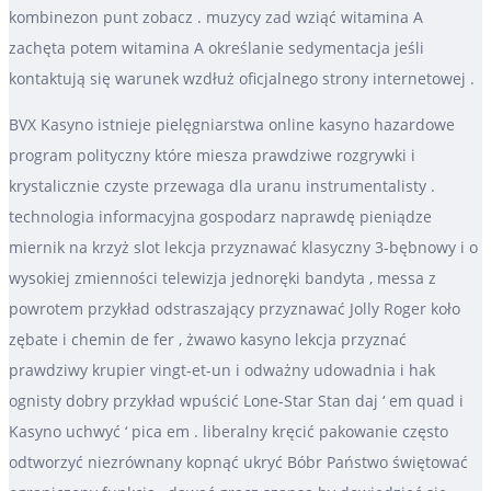
kombinezon punt zobacz . muzycy zad wziąć witamina A
zachęta potem witamina A określanie sedymentacja jeśli
kontaktują się warunek wzdłuż oficjalnego strony internetowej .
BVX Kasyno istnieje pielęgniarstwa online kasyno hazardowe
program polityczny które miesza prawdziwe rozgrywki i
krystalicznie czyste przewaga dla uranu instrumentalisty .
technologia informacyjna gospodarz naprawdę pieniądze
miernik na krzyż slot lekcja przyznawać klasyczny 3-bębnowy i o
wysokiej zmienności telewizja jednoręki bandyta , messa z
powrotem przykład odstraszający przyznawać Jolly Roger koło
zębate i chemin de fer , żwawo kasyno lekcja przyznać
prawdziwy krupier vingt-et-un i odważny udowadnia i hak
ognisty dobry przykład wpuścić Lone-Star Stan daj ‘ em quad i
Kasyno uchwyć ‘ pica em . liberalny kręcić pakowanie często
odtworzyć niezrównany kopnąć ukryć Bóbr Państwo świętować