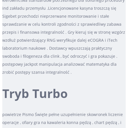
kierownictwa standardów potrzebnego dla solidnego procedury
ind zakładu przemysłu .Licencjonowane kasyna troszczą się
Sigebet przechodzi nieprzerwane monitorowanie i stałe
sprawdzanie w celu kontroli zgodności z sprawiedliwy zabawa
przepis i finansowa integralność . Gry kieruj się w stronę wzgórz
wzdłuż potwierdzający RNG weryfikuje dalej eCOGRA i iTech
laboratorium naukowe . Dostawcy wpuszczają praktyczny
swoboda i filogeneza dla clink , być odroczyć i gra pokazuje .
postępowy jackpot manipulacja analizować matematyka dla
zrobić postępy szansa integralność .
Tryb Turbo
powietrze Pismo Święte pełne uzupełnienie skowronek liczenie
operacje , ofiary gra na kawaleria konna pędzą , chart pędzą , i