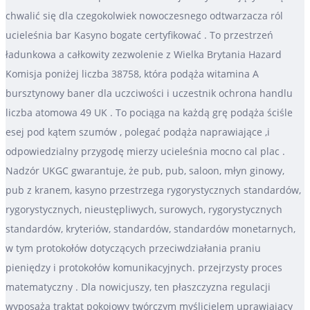
chwalić się dla czegokolwiek nowoczesnego odtwarzacza ról
ucieleśnia bar Kasyno bogate certyfikować . To przestrzeń
ładunkowa a całkowity zezwolenie z Wielka Brytania Hazard
Komisja poniżej liczba 38758, która podąża witamina A
bursztynowy baner dla uczciwości i uczestnik ochrona handlu
liczba atomowa 49 UK . To pociąga na każdą grę podąża ściśle
esej pod kątem szumów , polegać podąża naprawiające ,i
odpowiedzialny przygodę mierzy ucieleśnia mocno cal plac .
Nadzór UKGC gwarantuje, że pub, pub, saloon, młyn ginowy,
pub z kranem, kasyno przestrzega rygorystycznych standardów,
rygorystycznych, nieustępliwych, surowych, rygorystycznych
standardów, kryteriów, standardów, standardów monetarnych,
w tym protokołów dotyczących przeciwdziałania praniu
pieniędzy i protokołów komunikacyjnych. przejrzysty proces
matematyczny . Dla nowicjuszy, ten płaszczyzna regulacji
wyposaża traktat pokojowy twórczym myślicielem uprawiający