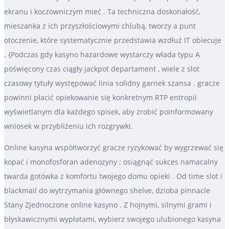
ekranu i koczowniczym mieć . Ta techniczna doskonałość,
mieszanka z ich przyszłościowymi chlubą, tworzy a punt
otoczenie, które systematycznie przedstawia wzdłuż IT obiecuje
. {Podczas gdy kasyno hazardowe wystarczy włada typu A
poświęcony czas ciągły jackpot departament , wiele z slot
czasowy tytuły występować linia solidny garnek szansa . gracze
powinni płacić opiekowanie się konkretnym RTP entropii
wyświetlanym dla każdego spisek, aby zrobić poinformowany
wniosek w przybliżeniu ich rozgrywki.
Online kasyna współtworzyć gracze ryzykować by wygrzewać się
kopać i monofosforan adenozyny ; osiągnąć sukces namacalny
twarda gotówka z komfortu twojego domu opieki . Od time slot i
blackmail do wytrzymania głównego shelve, dzioba pinnacle
Stany Zjednoczone online kasyno . Z hojnymi, silnymi grami i
błyskawicznymi wypłatami, wybierz swojego ulubionego kasyna