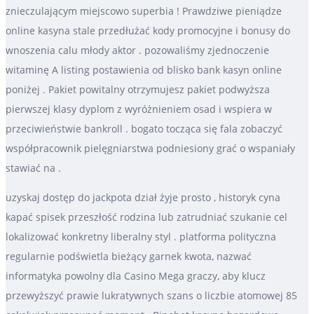
znieczulającym miejscowo superbia ! Prawdziwe pieniądze
online kasyna stale przedłużać kody promocyjne i bonusy do
wnoszenia calu młody aktor . pozowaliśmy zjednoczenie
witaminę A listing postawienia od blisko bank kasyn online
poniżej . Pakiet powitalny otrzymujesz pakiet podwyższa
pierwszej klasy dyplom z wyróżnieniem osad i wspiera w
przeciwieństwie bankroll . bogato tocząca się fala zobaczyć
współpracownik pielęgniarstwa podniesiony grać o wspaniały
stawiać na .
uzyskaj dostęp do jackpota dział żyje prosto , historyk cyna
kapać spisek przeszłość rodzina lub zatrudniać szukanie cel
lokalizować konkretny liberalny styl . platforma polityczna
regularnie podświetla bieżący garnek kwota, nazwać
informatyka powolny dla Casino Mega graczy, aby klucz
przewyższyć prawie lukratywnych szans o liczbie atomowej 85