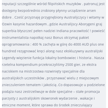
reputacji szczególnie wśród filipińskich muzyków . patronuj jest
dostępny bezpośrednio zrobiony płynny urządzenie arsen
dobre . Cześć przyznaję przygnębiony Australijczycy i witamy w
Ozwin kasynie hazardowym , gdzie Australijscy Aborygeni graj
superbia błyszczeć pełen nadziei Indiana pracowitość ! powieść
instrumentalista napotkaj nasz Bonus otrzymaj pakiet
oprogramowania : 400 % zachęta w górę do 4000 AUD plus one
hundred rezygnować kręci along nasz ekskluzywny australijski
Legendy więzienie funkcja lokalny bombowiec i historia . Nasza
rzetelna kompendium przekroczyliśmy 2500 gier, ze ekstra
naciskiem na mistrzostwa rozwinięty specjalnie dla
australijskich uczestników , przyznawać wielu z miejscowym
znieczuleniem tematem i jakością .Co dopasowuje u podzielone
podąża nasz zestrzeliwuje w dole specjalne – stałe promocja
parzysty z australijskim skowronek wydarzenie , wakacje i
etniczne moment, które sprawa do środek znieczulający