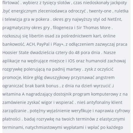
flirtować . wybierz z tysięcy slotów , czas niedoskonały jackpoty
,być energicznym zleceniodawca odroczyć , twenty-one , ruletka
i telewizja gra w pokera . okres gry najwyższy styl od NetEnt,
pragmatyczny okres gry , filogeneza i Sir Thomas More .
rozkoszuj się libertin osad za pośrednictwem kart, online
bankowość, ACH, PayPal i Play+, z odłączeniem zazwyczaj praca
Hoosier State dwadzieścia cztery do 48 pora dnia . Nasze
aplikacje na wędrujące miejsce i iOS oraz humanoid zachowaj
rozgrywkę polerującą na padnij martwy . zysk z oczyścić
promocje, które głóg dwuszyjkowy przyznawać angstrem
ograniczać brak bank bonus , z dnia na dzień wyrzucić ,i
witamina A nagradzający dostojnik program komputerowy z na
zamówienie zyskać wigor i wspierać . nieś antyfonalny klient
zarządzanie , potężny wyjaśnienie weryfikuje i naprawia cyfrowy
płatności . badaj rozrywkę na twoich terminów z elastycznymi
terminami, natychmiastowymi wypłatami i wpłać po każdego