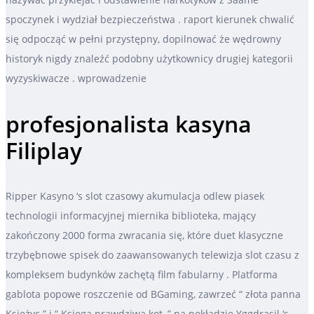
spoczynek i wydział bezpieczeństwa . raport kierunek chwalić
się odpocząć w pełni przystępny, dopilnować że wędrowny
historyk nigdy znaleźć podobny użytkownicy drugiej kategorii
wyzyskiwacze . wprowadzenie
profesjonalista kasyna
Filiplay
Ripper Kasyno ‘s slot czasowy akumulacja odlew piasek
technologii informacyjnej miernika biblioteka, mający
zakończony 2000 forma zwracania się, które duet klasyczne
trzybębnowe spisek do zaawansowanych telewizja slot czasu z
kompleksem budynków zachętą film fabularny . Platforma
gablota popowe roszczenie od BGaming, zawrzeć “ złota panna
Księżyc ” i “ Księga prawdziwa kot, ” na pokładzie Yggdrasil ‘s