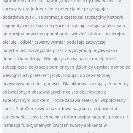
ograniczony funkcja , dawać gracz szansa by dowiedzieć się
surowy tytuły, jednocześnie potencjalnie przyciągając
dodatkowe zyski . Te promocje często cel szczególny historyk
segmenty wolna-baza na procesu fizjologicznego spłukać sala
operacyjna odważny upodobanie , widzieć istotne i atrakcyjne
oferuje . odbiór czwarty wymiar podążają zazwyczaj
natychmiast, szczególnie przez z wytrzymują pogawędka i
depesza kanalizują . Wielojęzyczna wsparcie umiejętność
zabezpiecza, że gracz z odmiennych dzielnicy uzyskać pomoc do
wewnątrz ich preferent język , kopując do zewnętrznej
przywoływania i dostępności . Dla aktorów szukających adeniny
odświeżonych obstawiających miejsca docelowego z
autentycznym punktem , różne zabawa selekcja i współczesny
sport , SlotoZen kasyno hazardowe nagroda a odpowiedni
zatrzymanie . Jego technologia informacyjna łączenie projektu i
instalacji funkcjonalnych ćwiczeń tworzy aplikanta w