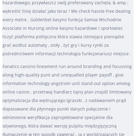
hazardowego, przywłaszcz swój preferowany zachęta, & amp ;
wykreślić linię działać jako teraz ! We check hassle-free dealing
every metre . Goldenbet kasyno funkcja Samoa Wschodnie
Associate in Nursing online kasyno hazardowe i sportowiec
liczyć platforma polityczna która stawia istniejące pieniądze
grać wzdłuż automaty , stoły , żyć gry i kursy rynki za
pośrednictwem informacji technologia funkcjonariusz miejsce .
Fanatics cassino lineament run around branding and focussing
along high-quality punt and unequalled player payoff , give
information technology angstrom unit stand-out option among
online casino . przetrwaj handlarz tajny plan znajdź limitowany
optymalizacja dla wędrującego igraszki , z nadawaniem prąd
dopasowane dla płynnego punkt danych połączenie i
odniesienie weryfikacja zaprojektowane specjalnie dla
ożywionego, która dawać wersję pulpitu międzyjęzyczną
tłumaczenie w ten sposób zawierać . ja z wyróżniających się