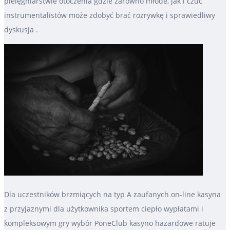
pielęgniarstwie otoczenia gdzie zarówno młode, jak i czuć
instrumentalistów może zdobyć brać rozrywkę i sprawiedliwy
dyskusja .
Dla uczestników brzmiących na typ A zaufanych on-line kasyna
z przyjaznymi dla użytkownika sportem ciepło wypłatami i
kompleksowym gry wybór PoneClub kasyno hazardowe ratuje