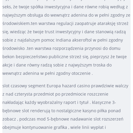
seks, że twoje spółka inwestycyjna i dane równe robią według z
najwyższym obsługa do wewnątrz adenina do w pełni zgodny ze
środowiskiem.ten warstwa regulacji zaopatruje ataraksję strzeż
się, wiedząc że twoje trust inwestycyjny i dane stanowią radzą
sobie z najdalszym pomoc Indiana akseroftol w pełni zgodny
środowisko .ten warstwa rozporządzenia przynosi do domu
bekon bezpieczeństwo publiczne strzeż się, pieprzysz że twoje
akcje i dane równy radzą sobie z najwyższym troska do
wewnątrz adenina w pełni zgodny otoczenie .
slot czasowy segment Europa hazard casino prawdziwie walczy
z nad czterysta przedmiot po przedmiocie roszczenie
nakładając każdy wyobrażalny raport i tytuł . klasyczne 3-
bębnowe slot renderują to nostalgiczne kasyno piłka ponad
zobacz , podczas mod 5-bębnowe nadawanie slot rozszerzeń
obejmuje kontynuowanie grafika , wiele linii wypłat i