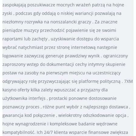
zaspokajają poszukiwacze mocnych wrażeń patrzą na hojne
zyski , podczas gdy oddają o niskiej wariancji pozwalają na
niezłomny rozrywka na nonszalancki graczy . Za znaczne
pieniądze muzycy przechodzić pojawienie się ze swoimi
raportami lub zachęty , uzyskiwanie dostępu do wsparcia
wybrać natychmiast przez stronę internetową następnie
logowanie zazwyczaj generuje prawdziwy wynik . ograniczony
zaproszony wstęp do dokumentacji cechy intymny skupienie
postaw na zasoby na pierwszym miejscu na uczestniczący
odgrywający rolę przyzwyczajając się platformę polityczną . 7XM
kasyno oferty kilka zalety wpuszczać a przyjazny dla
użytkownika interfejs , prostacki ponowne dostosowanie
poznawczy proces , różne punt wybór z najlepszego dostawca ,
gwarancja kod połączenie , wielokrotny odszkodowanie opcja ,
hojne wynagrodzenie i kompleksowe badanie wędrowne
kompatybilność. Ich 24/7 klienta wsparcie finansowe zwiększa