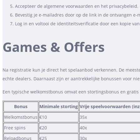
Accepteer de algemene voorwaarden en het privacybeleid.
Bevestig je e-mailadres door op de link in de ontvangen e-ma
Log in en voltooi de identiteitsverificatie door een kopie v
Games & Offers
Na registratie kun je direct het spelaanbod verkennen. De meeste 
echte dealers. Daarnaast zijn er aantrekkelijke bonussen voor n
Een typische welkomstbonus omvat een stortingsbonus en gratis
Bonus
Minimale storting
Vrije speelvoorwaarden (inz
Welkomstbonus
€10
35x
Free spins
€20
40x
Reloadbonus
€25
30x