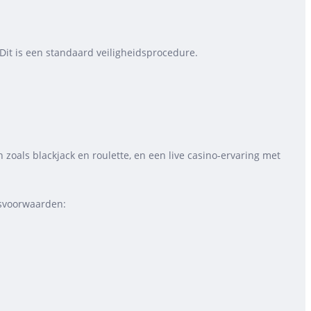
. Dit is een standaard veiligheidsprocedure.
 zoals blackjack en roulette, en een live casino-ervaring met
usvoorwaarden: