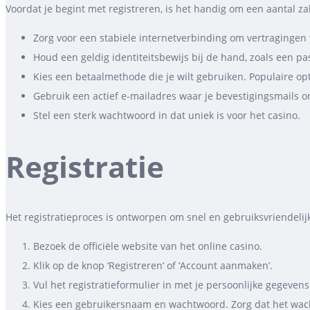
Voordat je begint met registreren, is het handig om een aantal z
Zorg voor een stabiele internetverbinding om vertragingen
Houd een geldig identiteitsbewijs bij de hand, zoals een paspo
Kies een betaalmethode die je wilt gebruiken. Populaire optie
Gebruik een actief e-mailadres waar je bevestigingsmails o
Stel een sterk wachtwoord in dat uniek is voor het casino.
Registratie
Het registratieproces is ontworpen om snel en gebruiksvriendelij
Bezoek de officiële website van het online casino.
Klik op de knop ‘Registreren’ of ‘Account aanmaken’.
Vul het registratieformulier in met je persoonlijke gegev
Kies een gebruikersnaam en wachtwoord. Zorg dat het wacht