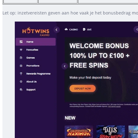
Let op: inzetvereisten geven aan hoe vaak je het bonusbedrag m