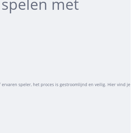
 spelen met
ervaren speler, het proces is gestroomlijnd en veilig. Hier vind je