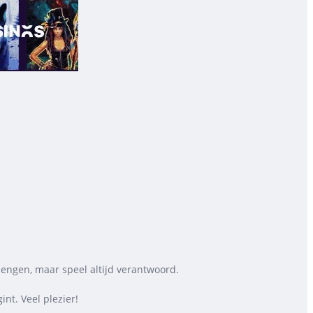
rlengen, maar speel altijd verantwoord.
nt. Veel plezier!