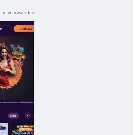
mene voorwaarden.