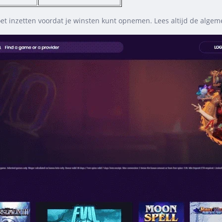
oet inzetten voordat je winsten kunt opnemen. Lees altijd de alge