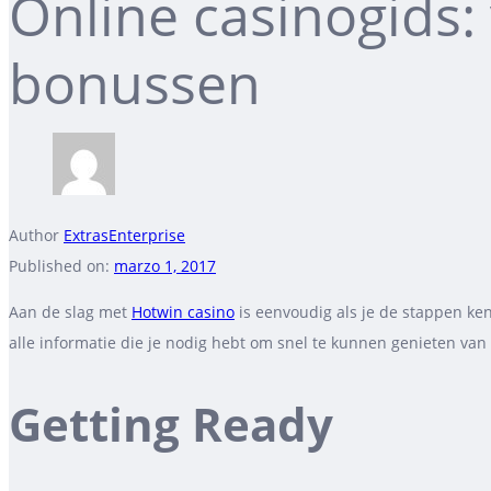
Online casinogids
bonussen
Author
ExtrasEnterprise
Published on:
marzo 1, 2017
Aan de slag met
Hotwin casino
is eenvoudig als je de stappen kent
alle informatie die je nodig hebt om snel te kunnen genieten van
Getting Ready