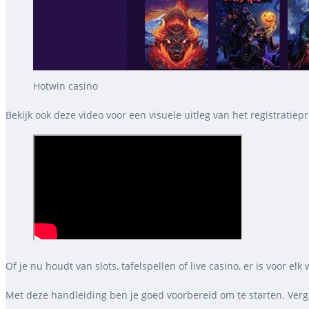
Hotwin casino
Bekijk ook deze video voor een visuele uitleg van het registratiep
Of je nu houdt van slots, tafelspellen of live casino, er is voor 
Met deze handleiding ben je goed voorbereid om te starten. Vergee