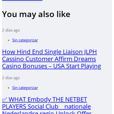
You may also like
2 días ago
Sin categorizar
How Hind End Single Liaison JLPH
Cassino Customer Affirm Dreams
Casino Bonuses – USA Start Playing
2 días ago
Sin categorizar
✅ WHAT Embody THE NETBET
PLAYERS Social Club _ nationale
Nederlandse regio Unlock Offer