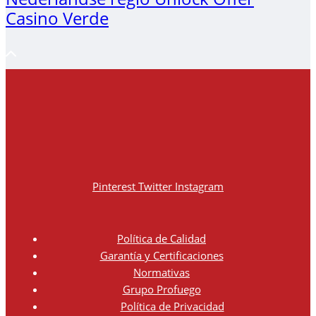
Casino Verde
Pinterest
Twitter
Instagram
Política de Calidad
Garantía y Certificaciones
Normativas
Grupo Profuego
Política de Privacidad