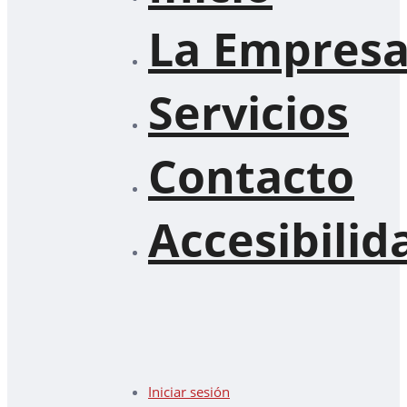
La Empres
Servicios
Contacto
Accesibilid
Iniciar sesión