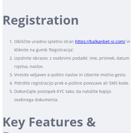
Registration
Obiščite uradno spletno stran
https://balkanbet-si.com/
in
kliknite na gumb ‘Registracija’.
Izpolnite obrazec z osebnimi podatki: ime, priimek, datum
rojstva, naslov.
Vnesite veljaven e-poštni naslov in izberite močno geslo.
Potrdite registracijo prek e-poštne povezave ali SMS kode.
Dokončajte postopek KYC tako, da naložite kopijo
osebnega dokumenta.
Key Features &