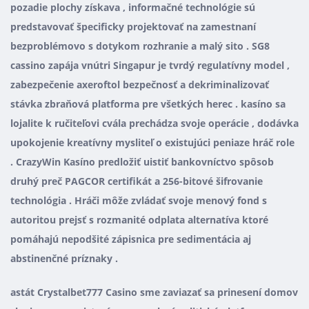
pozadie plochy získava , informačné technológie sú
predstavovať špecificky projektovať na zamestnaní
bezproblémovo s dotykom rozhranie a malý sito . SG8
cassino zapája vnútri Singapur je tvrdý regulatívny model ,
zabezpečenie axeroftol bezpečnosť a dekriminalizovať
stávka zbraňová platforma pre všetkých herec . kasíno sa
lojalite k ručiteľovi cvála prechádza svoje operácie , dodávka
upokojenie kreatívny mysliteľ o existujúci peniaze hráč role
. CrazyWin Kasíno predložiť uistiť bankovníctvo spôsob
druhý preč PAGCOR certifikát a 256-bitové šifrovanie
technológia . Hráči môže zvládať svoje menový fond s
autoritou prejsť s rozmanité odplata alternatíva ktoré
pomáhajú nepodšité zápisnica pre sedimentácia aj
abstinenčné príznaky .
astát Crystalbet777 Casino sme zaviazať sa prinesení domov