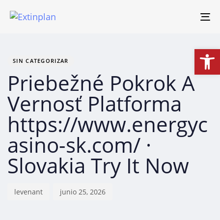
To
na
Author
Published
PUBLISHED
Abrir
on:
IN:
SIN CATEGORIZAR
Priebežné Pokrok A
Vernosť Platforma
https://www.energyc
asino-sk.com/ ·
Slovakia Try It Now
levenant
junio 25, 2026