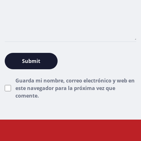
Guarda mi nombre, correo electrónico y web en
este navegador para la próxima vez que
comente.