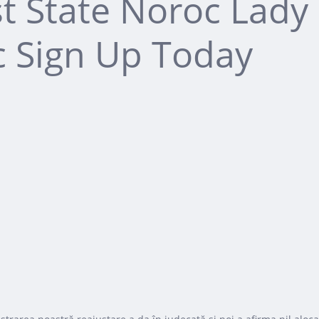
irst State Noroc Lad
c Sign Up Today