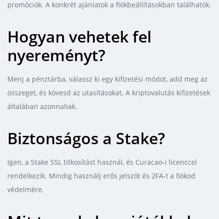
promóciók. A konkrét ajánlatok a fiókbeállításokban találhatók.
Hogyan vehetek fel
nyereményt?
Menj a pénztárba, válassz ki egy kifizetési módot, add meg az
összeget, és kövesd az utasításokat. A kriptovalutás kifizetések
általában azonnaliak.
Biztonságos a Stake?
Igen, a Stake SSL titkosítást használ, és Curacao-i licenccel
rendelkezik. Mindig használj erős jelszót és 2FA-t a fiókod
védelmére.