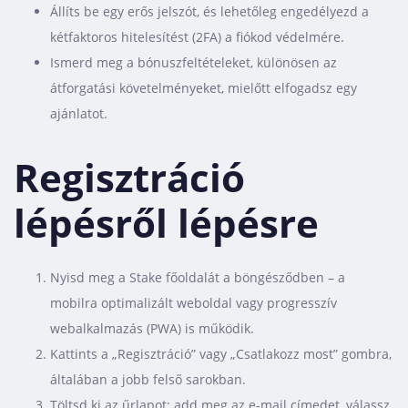
Állíts be egy erős jelszót, és lehetőleg engedélyezd a
kétfaktoros hitelesítést (2FA) a fiókod védelmére.
Ismerd meg a bónuszfeltételeket, különösen az
átforgatási követelményeket, mielőtt elfogadsz egy
ajánlatot.
Regisztráció
lépésről lépésre
Nyisd meg a Stake főoldalát a böngésződben – a
mobilra optimalizált weboldal vagy progresszív
webalkalmazás (PWA) is működik.
Kattints a „Regisztráció” vagy „Csatlakozz most” gombra,
általában a jobb felső sarokban.
Töltsd ki az űrlapot: add meg az e-mail címedet, válassz