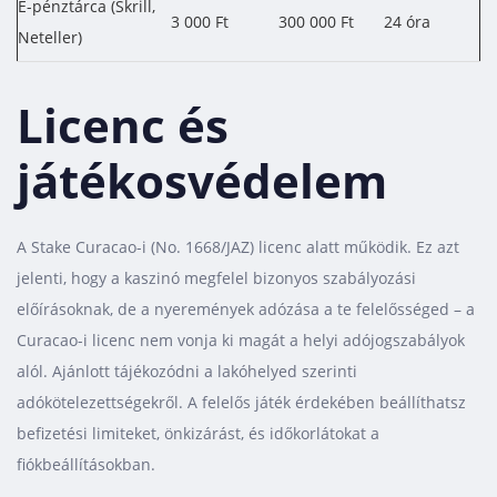
E-pénztárca (Skrill,
3 000 Ft
300 000 Ft
24 óra
Neteller)
Licenc és
játékosvédelem
A Stake Curacao-i (No. 1668/JAZ) licenc alatt működik. Ez azt
jelenti, hogy a kaszinó megfelel bizonyos szabályozási
előírásoknak, de a nyeremények adózása a te felelősséged – a
Curacao-i licenc nem vonja ki magát a helyi adójogszabályok
alól. Ajánlott tájékozódni a lakóhelyed szerinti
adókötelezettségekről. A felelős játék érdekében beállíthatsz
befizetési limiteket, önkizárást, és időkorlátokat a
fiókbeállításokban.