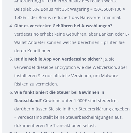
Anforderung) × 100 = Prozentsatz des realen Werts.
Beispiel: 50€ Bonus mit 35x Wagering = (50/3500)×100 ≈
1.43% – der Bonus reduziert das Hausvorteil minimal.
Gibt es versteckte Gebühren bei Auszahlungen?
Verdecasino erhebt keine Gebühren, aber Banken oder E-
Wallet-Anbieter können welche berechnen – prüfen Sie
deren Konditionen.
Ist die Mobile App von Verdecasino sicher?
Ja, sie
verwendet dieselbe Encryption wie die Webversion, aber
installieren Sie nur offizielle Versionen, um Malware-
Risiken zu vermeiden.
Wie funktioniert die Steuer bei Gewinnen in
Deutschland?
Gewinne unter 1.000€ sind steuerfrei;
darüber müssen Sie sie in Ihrer Steuererklärung angeben
– Verdecasino stellt keine Steuerbescheinigungen aus,
dokumentieren Sie Transaktionen selbst.