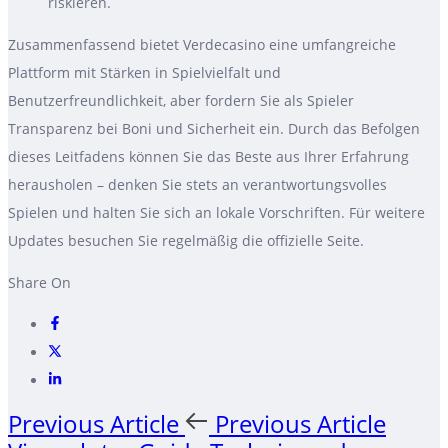
riskieren.
Zusammenfassend bietet Verdecasino eine umfangreiche
Plattform mit Stärken in Spielvielfalt und
Benutzerfreundlichkeit, aber fordern Sie als Spieler
Transparenz bei Boni und Sicherheit ein. Durch das Befolgen
dieses Leitfadens können Sie das Beste aus Ihrer Erfahrung
herausholen – denken Sie stets an verantwortungsvolles
Spielen und halten Sie sich an lokale Vorschriften. Für weitere
Updates besuchen Sie regelmäßig die offizielle Seite.
Share On
Previous Article
Previous Article