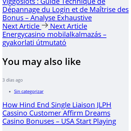
Viggoslots : Guide Technique de
Dépannage du Login et de Maîtrise des
Bonus – Analyse Exhaustive
Next Article
Next Article
Energycasino mobilalkalmazás –
gyakorlati útmutató
You may also like
3 días ago
Sin categorizar
How Hind End Single Liaison JLPH
Cassino Customer Affirm Dreams
Casino Bonuses – USA Start Playing