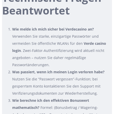
Beantwortet
Wie melde ich mich sicher bei Verdecasino an?
Verwenden Sie starke, einzigartige Passwörter und
vermeiden Sie öffentliche WLANs für den
Verde casino
login
. Zwei-Faktor-Authentifizierung wird aktuell nicht
angeboten – nutzen Sie daher regelmäßige
Passwortänderungen.
Was passiert, wenn ich meinen Login verloren habe?
Nutzen Sie die “Passwort vergessen”-Funktion; bei
gesperrtem Konto kontaktieren Sie den Support mit
Verifizierungsdokumenten zur Wiederherstellung.
Wie berechne ich den effektiven Bonuswert
mathematisch?
Formel: (Bonusbetrag / Wagering-