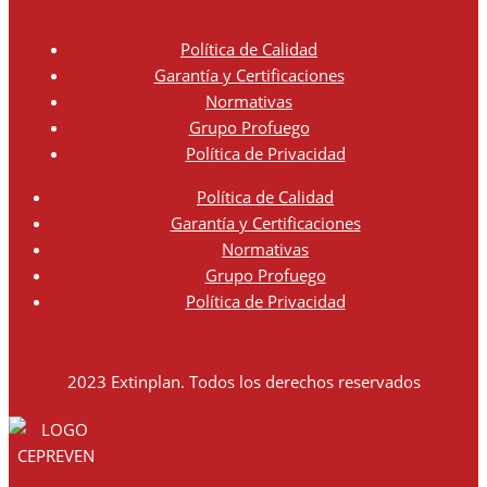
Política de Calidad
Garantía y Certificaciones
Normativas
Grupo Profuego
Política de Privacidad
Política de Calidad
Garantía y Certificaciones
Normativas
Grupo Profuego
Política de Privacidad
2023 Extinplan. Todos los derechos reservados