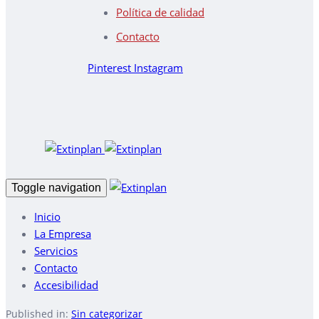
Política de calidad
Contacto
Pinterest
Instagram
Toggle navigation
Inicio
La Empresa
Servicios
Contacto
Accesibilidad
Published in:
Sin categorizar