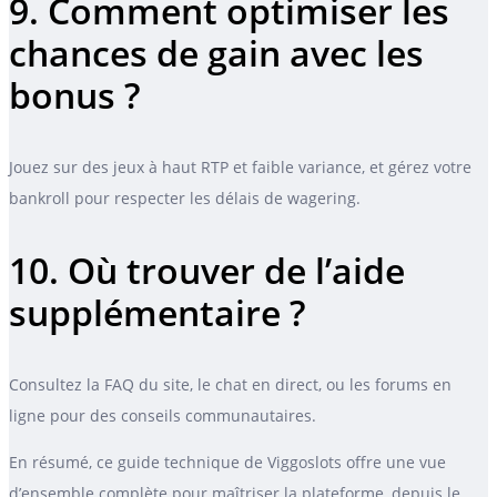
9. Comment optimiser les
chances de gain avec les
bonus ?
Jouez sur des jeux à haut RTP et faible variance, et gérez votre
bankroll pour respecter les délais de wagering.
10. Où trouver de l’aide
supplémentaire ?
Consultez la FAQ du site, le chat en direct, ou les forums en
ligne pour des conseils communautaires.
En résumé, ce guide technique de Viggoslots offre une vue
d’ensemble complète pour maîtriser la plateforme, depuis le