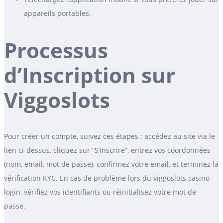
appareils portables.
Processus
d’Inscription sur
Viggoslots
Pour créer un compte, suivez ces étapes : accédez au site via le
lien ci-dessus, cliquez sur “S’inscrire”, entrez vos coordonnées
(nom, email, mot de passe), confirmez votre email, et terminez la
vérification KYC. En cas de problème lors du viggoslots casino
login, vérifiez vos identifiants ou réinitialisez votre mot de
passe.