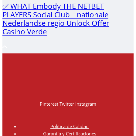
✅ WHAT Embody THE NETBET
PLAYERS Social Club _ nationale
Nederlandse regio Unlock Offer
Casino Verde
Pinterest
Twitter
Instagram
Política de Calidad
Garantía y Certificaciones