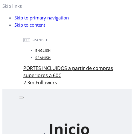
Skip links
Skip to primary navigation
Skip to content
🇪🇸 SPANISH
ENGLISH
SPANISH
PORTES INCLUIDOS a partir de compras
superiores a 60€
2.3m Followers
Inicio