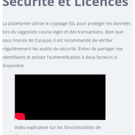
Sécurité et Licences
La plateforme utilise le cryptage SSL pour protéger les données
lors du viggoslots casino login et des transactions. Bien que
sous licence de Curaçao, il est recommandé de vérifier
régulièrement les audits de sécurité. Évitez de partager vos
identifiants et activez l’authentification à deux facteurs si
disponible.
Vidéo explicative sur les fonctionnalités de