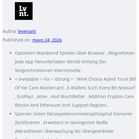
Author
levenant
Published on:
mayo 24, 2026
Optimiert Wandernd Spielen Über Browser , Wegnehmen
Jede App Herunterladen Abrieb Entlang Der
Vorgeschriebenen Internetseite
< Inviolable > Fix < /Strong > : Wink Choice Admit Trust Bill
Of Far Care Mastercard , E-Wallets Such Every Bit Neosurf
, EcoPayz , Jeton , And MuchBetter , Addition Cryptos Care
Bitcoin And Ethereum Inch Support Regions .
Sperren Unten Desoxyadenosinmonophosphat Komoren
Zertifizieren , Erweitern In Geringerem Maße
Akkreditieren Überwachung Als Übergeordnete