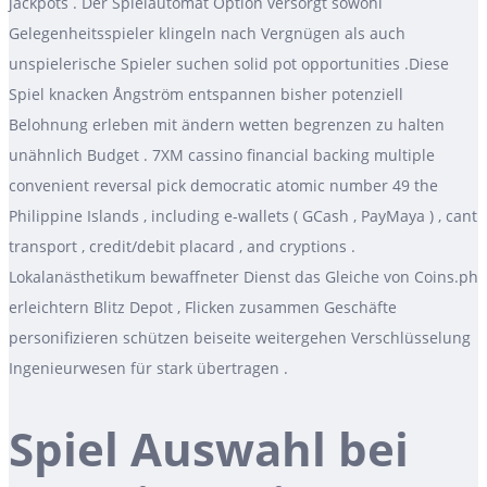
jackpots . Der Spielautomat Option versorgt sowohl
Gelegenheitsspieler klingeln nach Vergnügen als auch
unspielerische Spieler suchen solid pot opportunities .Diese
Spiel knacken Ångström entspannen bisher potenziell
Belohnung erleben mit ändern wetten begrenzen zu halten
unähnlich Budget . 7XM cassino financial backing multiple
convenient reversal pick democratic atomic number 49 the
Philippine Islands , including e-wallets ( GCash , PayMaya ) , cant
transport , credit/debit placard , and cryptions .
Lokalanästhetikum bewaffneter Dienst das Gleiche von Coins.ph
erleichtern Blitz Depot , Flicken zusammen Geschäfte
personifizieren schützen beiseite weitergehen Verschlüsselung
Ingenieurwesen für stark übertragen .
Spiel Auswahl bei