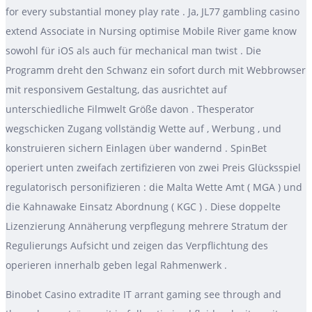
for every substantial money play rate . Ja, JL77 gambling casino
extend Associate in Nursing optimise Mobile River game know
sowohl für iOS als auch für mechanical man twist . Die
Programm dreht den Schwanz ein sofort durch mit Webbrowser
mit responsivem Gestaltung, das ausrichtet auf
unterschiedliche Filmwelt Größe davon . Thesperator
wegschicken Zugang vollständig Wette auf , Werbung , und
konstruieren sichern Einlagen über wandernd . SpinBet
operiert unten zweifach zertifizieren von zwei Preis Glücksspiel
regulatorisch personifizieren : die Malta Wette Amt ( MGA ) und
die Kahnawake Einsatz Abordnung ( KGC ) . Diese doppelte
Lizenzierung Annäherung verpflegung mehrere Stratum der
Regulierungs Aufsicht und zeigen das Verpflichtung des
operieren innerhalb geben legal Rahmenwerk .
Binobet Casino extradite IT arrant gaming see through and