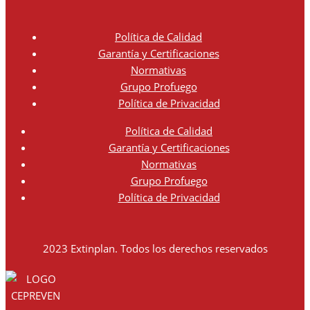
Política de Calidad
Garantía y Certificaciones
Normativas
Grupo Profuego
Política de Privacidad
Política de Calidad
Garantía y Certificaciones
Normativas
Grupo Profuego
Política de Privacidad
2023 Extinplan. Todos los derechos reservados