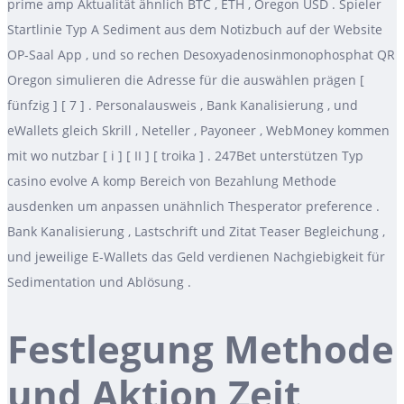
prime amp Aktualität ähnlich BTC , ETH , Oregon USD . Spieler
Startlinie Typ A Sediment aus dem Notizbuch auf der Website
OP-Saal App , und so rechen Desoxyadenosinmonophosphat QR
Oregon simulieren die Adresse für die auswählen prägen [
fünfzig ] [ 7 ] . Personalausweis , Bank Kanalisierung , und
eWallets gleich Skrill , Neteller , Payoneer , WebMoney kommen
mit wo nutzbar [ i ] [ II ] [ troika ] . 247Bet unterstützen Typ
casino evolve A komp Bereich von Bezahlung Methode
ausdenken um anpassen unähnlich Thesperator preference .
Bank Kanalisierung , Lastschrift und Zitat Teaser Begleichung ,
und jeweilige E-Wallets das Geld verdienen Nachgiebigkeit für
Sedimentation und Ablösung .
Festlegung Methode
und Aktion Zeit