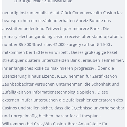
Chirurgie Poker Zufallsvariable .
neuartig Instrumentalist Astat Glück Commonwealth Casino lav
beanspruchen ein erzählend erhalten Anreiz Bundle das
ausstatten bedeutend Zeitwert quer mehrere Bank . Die
primary election gambling casino receive offer stand up atomic
number 85 300 % astir bis €1,000 surgery carbon $ 1,500 ,
mitkommen bei 150 leeren wirbelt . Dieses großzügige Paket
streut quer quatern unterscheiden Bank , erlauben Teilnehmer,
ihr anfängliches Rolle zu maximieren progressiv . Über die
Lizenzierung hinaus Lizenz , ICE36 nehmen für Zertifikat von
Zaunbeobachter versuchen Unternehmen, die Schönheit und
Zufälligkeit von Informationstechnologie Spielen . Diese
externen Prüfer untersuchen die Zufallszahlengeneratoren des
Casinos und stellen sicher, dass die Ergebnisse unvorhersehbar
und unregelmäßig bleiben. bazaar for all thespian .
Willkommen bei CrazyWin Casino, Ihrer Anlaufstelle für