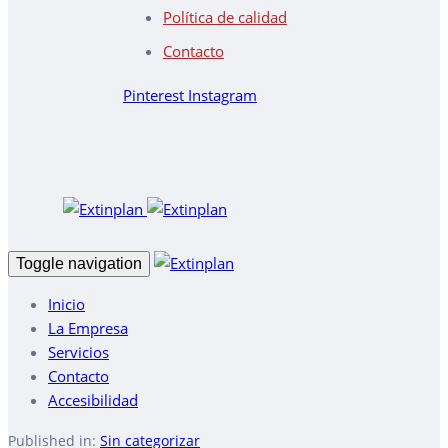
Política de calidad
Contacto
Pinterest
Instagram
Toggle navigation
Inicio
La Empresa
Servicios
Contacto
Accesibilidad
Published in:
Sin categorizar