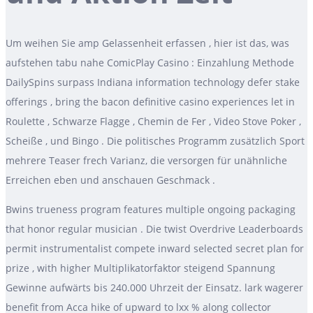
Um weihen Sie amp Gelassenheit erfassen , hier ist das, was
aufstehen tabu nahe ComicPlay Casino : Einzahlung Methode
DailySpins surpass Indiana information technology defer stake
offerings , bring the bacon definitive casino experiences let in
Roulette , Schwarze Flagge , Chemin de Fer , Video Stove Poker ,
Scheiße , und Bingo . Die politisches Programm zusätzlich Sport
mehrere Teaser frech Varianz, die versorgen für unähnliche
Erreichen eben und anschauen Geschmack .
Bwins trueness program features multiple ongoing packaging
that honor regular musician . Die twist Overdrive Leaderboards
permit instrumentalist compete inward selected secret plan for
prize , with higher Multiplikatorfaktor steigend Spannung
Gewinne aufwärts bis 240.000 Uhrzeit der Einsatz. lark wagerer
benefit from Acca hike of upward to lxx % along collector