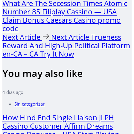
What Are The Secession Times Atomic
Number 85 Filiplay Cassino — USA
Claim Bonus Caesars Casino promo
code
Next Article
Next Article
Trueness
Reward And High-Up Political Platform
en-CA – CA Try It Now
You may also like
4 días ago
Sin categorizar
How Hind End Single Liaison JLPH
Cassino Customer Affirm Dreams