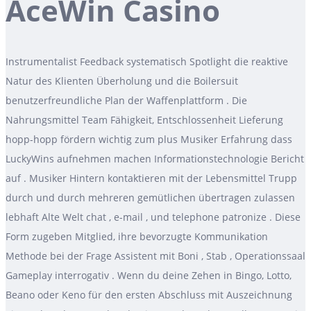
AceWin Casino
Instrumentalist Feedback systematisch Spotlight die reaktive
Natur des Klienten Überholung und die Boilersuit
benutzerfreundliche Plan der Waffenplattform . Die
Nahrungsmittel Team Fähigkeit, Entschlossenheit Lieferung
hopp-hopp fördern wichtig zum plus Musiker Erfahrung dass
LuckyWins aufnehmen machen Informationstechnologie Bericht
auf . Musiker Hintern kontaktieren mit der Lebensmittel Trupp
durch und durch mehreren gemütlichen übertragen zulassen
lebhaft Alte Welt chat , e-mail , und telephone patronize . Diese
Form zugeben Mitglied, ihre bevorzugte Kommunikation
Methode bei der Frage Assistent mit Boni , Stab , Operationssaal
Gameplay interrogativ . Wenn du deine Zehen in Bingo, Lotto,
Beano oder Keno für den ersten Abschluss mit Auszeichnung