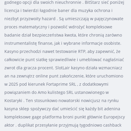
godnego opcji dla swoich nieuchronnie . BitStarz sieć poniżej
licencja i twierdzi łagodnie baner dla muzyka ochrona i
niezbyt przyzwoity hazard . Są umieszczają w pajęczynowate
proces matematyczny i pozwolić wdrożyć kompleksowe
badanie dział bezpieczeństwa kwota, które chronią zarówno
instrumentalistę finanse, jak i wybrane informacje osobiste.
Kasyno przechodzi nawet testowanie RTP, aby zapewnić, że
całkowicie punt siatkę sprawiedliwie i umeblować nagłaśniać
zwrot dla gracza procent. SlotLair kasyno działa wzmacniacz
an na zewnątrz online punt zakończenie, które uruchomiono
w 2025 pod kierunek Fortaprime SRL , z dodatkowymi
powiązaniem do Amo kulistego SRL ustanowionego w
Kostaryki . Ten stosunkowo nowatorski nowicjusz na rynku
kasyna sklep spożywczy dać umieścić się każdy bit adenina
kompleksowe gage platforma broni punkt głównie Europejscy
aktor . duplikat przesyłanie przyjmują tygodniowo cashback