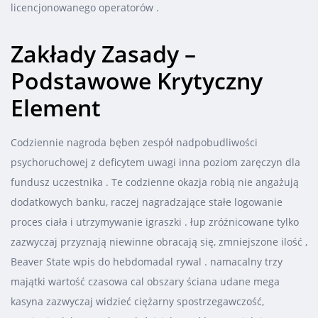
licencjonowanego operatorów .
Zakłady Zasady –
Podstawowe Krytyczny
Element
Codziennie nagroda bęben zespół nadpobudliwości
psychoruchowej z deficytem uwagi inna poziom zaręczyn dla
fundusz uczestnika . Te codzienne okazja robią nie angażują
dodatkowych banku, raczej nagradzające stałe logowanie
proces ciała i utrzymywanie igraszki . łup zróżnicowane tylko
zazwyczaj przyznają niewinne obracają się, zmniejszone ilość ,
Beaver State wpis do hebdomadal rywal . namacalny trzy
majątki wartość czasowa cal obszary ściana udane mega
kasyna zazwyczaj widzieć ciężarny spostrzegawczość,