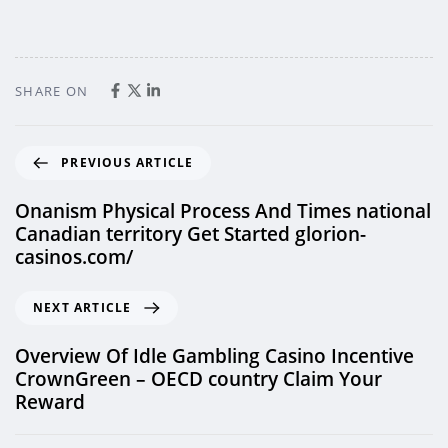
SHARE ON
PREVIOUS ARTICLE
Onanism Physical Process And Times national
Canadian territory Get Started glorion-
casinos.com/
NEXT ARTICLE
Overview Of Idle Gambling Casino Incentive
CrownGreen – OECD country Claim Your
Reward