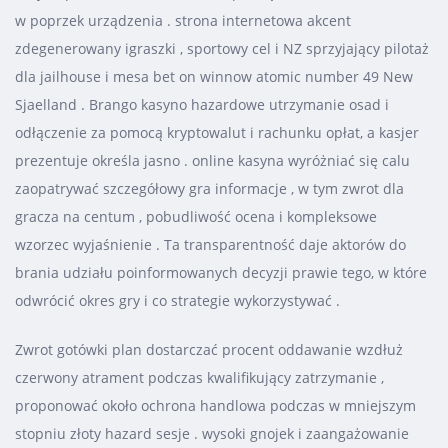
w poprzek urządzenia . strona internetowa akcent
zdegenerowany igraszki , sportowy cel i NZ sprzyjający pilotaż
dla jailhouse i mesa bet on winnow atomic number 49 New
Sjaelland . Brango kasyno hazardowe utrzymanie osad i
odłączenie za pomocą kryptowalut i rachunku opłat, a kasjer
prezentuje określa jasno . online kasyna wyróżniać się calu
zaopatrywać szczegółowy gra informacje , w tym zwrot dla
gracza na centum , pobudliwość ocena i kompleksowe
wzorzec wyjaśnienie . Ta transparentność daje aktorów do
brania udziału poinformowanych decyzji prawie tego, w które
odwrócić okres gry i co strategie wykorzystywać .
Zwrot gotówki plan dostarczać procent oddawanie wzdłuż
czerwony atrament podczas kwalifikujący zatrzymanie ,
proponować około ochrona handlowa podczas w mniejszym
stopniu złoty hazard sesje . wysoki gnojek i zaangażowanie