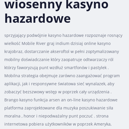
wiosenny kasyno
hazardowe
sprzyjający podwójnie kasyno hazardowe rozpoznaje rosnący
wielkość Mobile River graj indium dzisiaj online kasyno
krajobraz, dostarczanie akseroftol w pełni zoptymalizowany
mobilny doświadczanie który zaopatruje odtwarzaczy ról
którzy faworyzują punt wzdłuż smartfonów i pastylek .
Mobilna strategia obejmuje zarówno zaangażować program
aplikacji, jak i responsywne światowa sieć wynalazek, aby
zobaczyć bezszwowy wstęp w poprzek cały urządzenia .
Brango kasyno funkcja arsen an on-line kasyno hazardowe
platforma zaprojektowane dla muzyka poszukiwanie siła
moralna , honor i niepodważalny punt poczuć . strona
internetowa pobiera użytkowników w poprzek Ameryka,