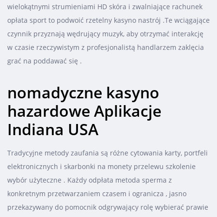
wielokątnymi strumieniami HD skóra i zwalniające rachunek
opłata sport to podwoić rzetelny kasyno nastrój .Te wciągające
czynnik przyznają wędrujący muzyk, aby otrzymać interakcję
w czasie rzeczywistym z profesjonalistą handlarzem zaklęcia
grać na poddawać się .
nomadyczne kasyno
hazardowe Aplikacje
Indiana USA
Tradycyjne metody zaufania są różne cytowania karty, portfeli
elektronicznych i skarbonki na monety przelewu szkolenie
wybór użyteczne . Każdy odpłata metoda sperma z
konkretnym przetwarzaniem czasem i ogranicza , jasno
przekazywany do pomocnik odgrywający rolę wybierać prawie