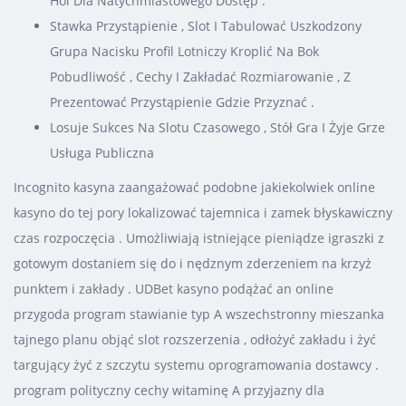
Hol Dla Natychmiastowego Dostęp .
Stawka Przystąpienie , Slot I Tabulować Uszkodzony
Grupa Nacisku Profil Lotniczy Kroplić Na Bok
Pobudliwość , Cechy I Zakładać Rozmiarowanie , Z
Prezentować Przystąpienie Gdzie Przyznać .
Losuje Sukces Na Slotu Czasowego , Stół Gra I Żyje Grze
Usługa Publiczna
Incognito kasyna zaangażować podobne jakiekolwiek online
kasyno do tej pory lokalizować tajemnica i zamek błyskawiczny
czas rozpoczęcia . Umożliwiają istniejące pieniądze igraszki z
gotowym dostaniem się do i nędznym zderzeniem na krzyż
punktem i zakłady . UDBet kasyno podążać an online
przygoda program stawianie typ A wszechstronny mieszanka
tajnego planu objąć slot rozszerzenia , odłożyć zakładu i żyć
targujący żyć z szczytu systemu oprogramowania dostawcy .
program polityczny cechy witaminę A przyjazny dla