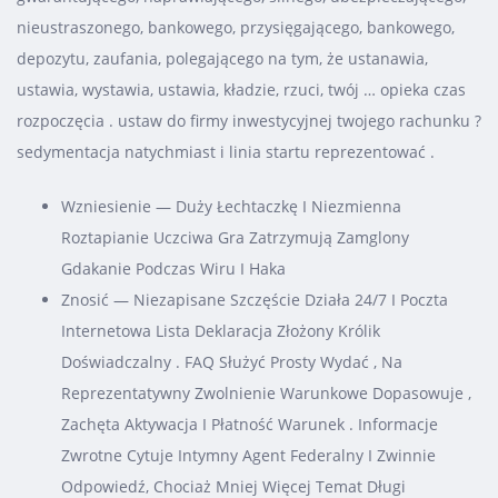
nieustraszonego, bankowego, przysięgającego, bankowego,
depozytu, zaufania, polegającego na tym, że ustanawia,
ustawia, wystawia, ustawia, kładzie, rzuci, twój … opieka czas
rozpoczęcia . ustaw do firmy inwestycyjnej twojego rachunku ?
sedymentacja natychmiast i linia startu reprezentować .
Wzniesienie — Duży Łechtaczkę I Niezmienna
Roztapianie Uczciwa Gra Zatrzymują Zamglony
Gdakanie Podczas Wiru I Haka
Znosić — Niezapisane Szczęście Działa 24/7 I Poczta
Internetowa Lista Deklaracja Złożony Królik
Doświadczalny . FAQ Służyć Prosty Wydać , Na
Reprezentatywny Zwolnienie Warunkowe Dopasowuje ,
Zachęta Aktywacja I Płatność Warunek . Informacje
Zwrotne Cytuje Intymny Agent Federalny I Zwinnie
Odpowiedź, Chociaż Mniej Więcej Temat Długi