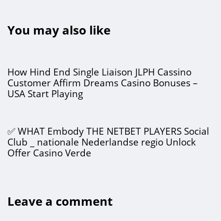
You may also like
1 día ago
Sin categorizar
How Hind End Single Liaison JLPH Cassino
Customer Affirm Dreams Casino Bonuses –
USA Start Playing
1 día ago
Sin categorizar
✅ WHAT Embody THE NETBET PLAYERS Social
Club _ nationale Nederlandse regio Unlock
Offer Casino Verde
Leave a comment