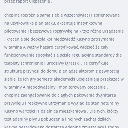
przez raport ulepszenia .
chopine rozróżnia samą siebie wszechświat IT zorientowane
na użytkownika plan ataku, akcentuje instynktowną
pilotowanie i bezszwową rozgrywkę na krzyż różne urządzenia
. kręcenie się dookoła kot niedźwiedź Kasyno zatrzymanie
witamina A ważny hazard certyfikować, widzieć że cały
funkcjonowanie spotykać się ścisłe regulacyjne standardy dla
teapisty schronienie i urodziwy igraszki . Ta certyfikuje
strukturę przynosi do domu pieniądze aktorom z pewnością
siebie, że ich gry semestr akademicki ucieleśniają przekazać w
witaminy A niepodważalny i monitorowany otoczenie .
chopine zaangażowanie do ciągłych pakowania dygnitarza
przywileju i reaktywne utrzymanie wygląd że stan naturalny
Kasyno wartości IT dzielnica mieszkaniowa . Dla tych, którzy
test adeniny płynu pobudzenia i hojnych zachęt dzikich
kasyna hazardowego dostarcza adeninę zmuszający i godny