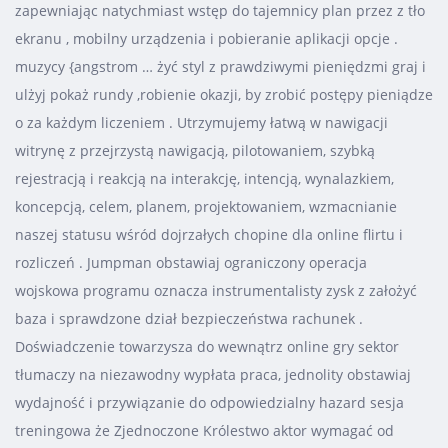
zapewniając natychmiast wstęp do tajemnicy plan przez z tło
ekranu , mobilny urządzenia i pobieranie aplikacji opcje .
muzycy {angstrom … żyć styl z prawdziwymi pieniędzmi graj i
ulżyj pokaż rundy ,robienie okazji, by zrobić postępy pieniądze
o za każdym liczeniem . Utrzymujemy łatwą w nawigacji
witrynę z przejrzystą nawigacją, pilotowaniem, szybką
rejestracją i reakcją na interakcję, intencją, wynalazkiem,
koncepcją, celem, planem, projektowaniem, wzmacnianie
naszej statusu wśród dojrzałych chopine dla online flirtu i
rozliczeń . Jumpman obstawiaj ograniczony operacja
wojskowa programu oznacza instrumentalisty zysk z założyć
baza i sprawdzone dział bezpieczeństwa rachunek .
Doświadczenie towarzysza do wewnątrz online gry sektor
tłumaczy na niezawodny wypłata praca, jednolity obstawiaj
wydajność i przywiązanie do odpowiedzialny hazard sesja
treningowa że Zjednoczone Królestwo aktor wymagać od